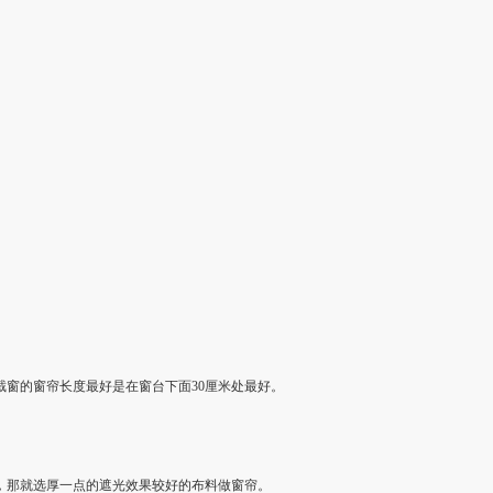
窗的窗帘长度最好是在窗台下面30厘米处最好。
，那就选厚一点的遮光效果较好的布料做窗帘。