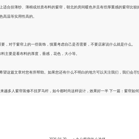
适合挂薄纱、薄棉或丝质布料的窗帘，朝北的房间暖色并且有些厚重感的窗帘比较
色高温等实用性高的。
重要，对于窗帘上的一些装饰，慎重考虑自己是否需要，不要店家说什么就是什么。
布料主要是看布料的厚度，垂感，花色，大小等。
望这篇文章对您有所帮助。如果您还有什么不明白的地方可以关注我们，我们会尽
越来越多人窗帘装修不挂罗马杆，如今都时尚这样设计，效果好一半
下一篇：
窗帘如何
2026-04-29