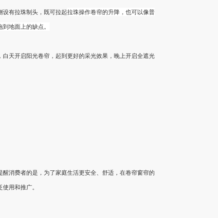
拉珠操作卷帘的升降，也可以像普
侧设有拉珠制头，既可拉起
拖到地面上的缺点。
，白天开启阳光卷帘，起到更好的采光效果，晚上开启全遮光
提醒消费者的是，为了家庭生活更安全、舒适，在卷帘窗帘的
泛使用和推广。