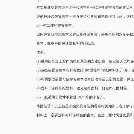
本实用新型是在综合了手拉珠帘和手拉绳弹簧帘各自的优点和
通的拉绳式弹簧卷帘一样直接拉动卷帘布来操作其上落，这样
3)一控二弹的弹簧卷帘。
日间弹簧双控式卷帘又称日夜弹簧卷帘，采用全新的双制头机
卷帘，能更好的保证隐私和睡眠状态。
优势。
(1)采用铝合金上梁作为整套系统的支座定位，使安装调试
(2)减振装置使卷帘布料在收(升)时缓慢均匀地保持收(升)
(3)可调限位装置可使弹簧卷帘收帘自动停至设定的位置，保
(4)面料：涤纶绦纶面料、遮光玻纤面料、日光PVC面料等。
(5)一般适用于尺寸不超过3米*3米的小窗户。
小固结语：以上就是小编为您介绍的卷帘相关知识，在了解了
材料上一定要选择有环保特色的窗帘。当然，面对快速发展和