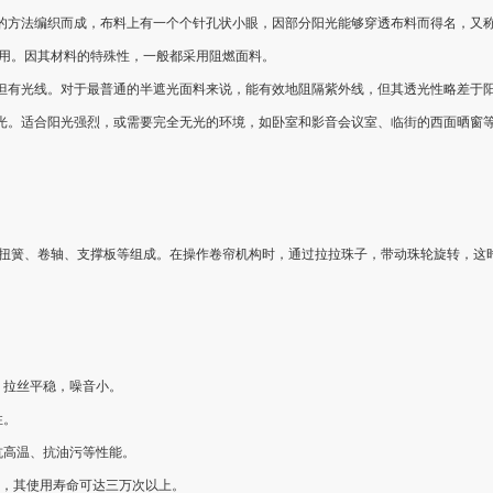
特殊的方法编织而成，布料上有一个个针孔状小眼，因部分阳光能够穿透布料而得名，又
用。因其材料的特殊性，一般都采用阻燃面料。
，但有光线。对于最普通的半遮光面料来说，能有效地阻隔紫外线，但其透光性略差于
遮光。适合阳光强烈，或需要完全无光的环境，如卧室和影音会议室、临街的西面晒窗
扭簧、卷轴、支撑板等组成。在操作卷帘机构时，通过拉拉珠子，带动珠轮旋转，这
，拉丝平稳，噪音小。
性。
抗高温、抗油污等性能。
珠等，其使用寿命可达三万次以上。