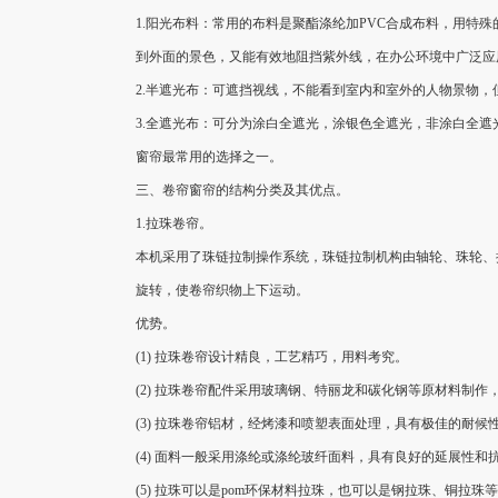
1.阳光布料：常用的布料是聚酯涤纶加PVC合成布料，用
到外面的景色，又能有效地阻挡紫外线，在办公环境中广泛应
2.半遮光布：可遮挡视线，不能看到室内和室外的人物景物
3.全遮光布：可分为涂白全遮光，涂银色全遮光，非涂白全
窗帘最常用的选择之一。
三、卷帘窗帘的结构分类及其优点。
1.拉珠卷帘。
本机采用了珠链拉制操作系统，珠链拉制机构由轴轮、珠轮、
旋转，使卷帘织物上下运动。
优势。
(1) 拉珠卷帘设计精良，工艺精巧，用料考究。
(2) 拉珠卷帘配件采用玻璃钢、特丽龙和碳化钢等原材料制作
(3) 拉珠卷帘铝材，经烤漆和喷塑表面处理，具有极佳的耐候
(4) 面料一般采用涤纶或涤纶玻纤面料，具有良好的延展性和
(5) 拉珠可以是pom环保材料拉珠，也可以是钢拉珠、铜拉