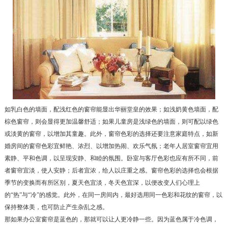
如乳白色的墙面，配浅红色的窗帘能显出华丽堂皇的效果；如浅奶黄色墙面，配
棕色窗帘，则会显得更加温馨舒适；如果儿童房是浅绿色的墙面，则可配以绿色
或淡黄的窗帘，以增加其童趣。此外，窗帘色彩的选择还要注意家庭特点，如新
婚房间的窗帘色彩宜鲜艳、浓烈、以增加热闹、欢乐气氛；老年人居室窗帘宜用
素静、平和色调，以呈现安静、和睦的氛围。卧室与客厅色彩也应有所不同，前
者窗帘宜淡，使人安静；后者宜浓，给人以庄重之感。窗帘色彩的选择也会根据
季节的变换而有所区别，夏天色宜淡，冬天色宜深，以便改变人们心理上
的“热”与“冷”的感觉。此外，在同一房间内，最好选用同一色彩和花纹的窗帘，以
保持整体美，也可防止产生杂乱之感。
那如果办公室窗帘是蓝色的，那就可以让人更冷静一些。因为蓝色属于冷色调，