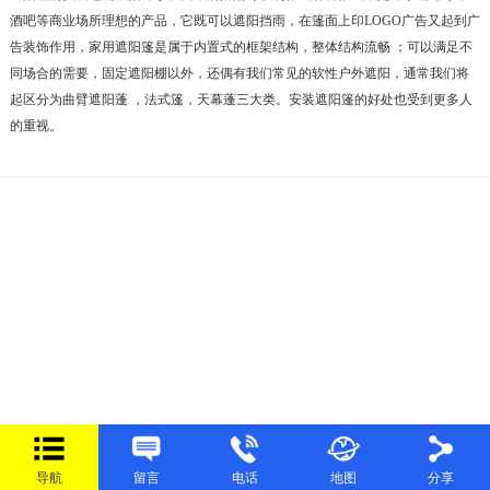
酒吧等商业场所理想的产品，它既可以遮阳挡雨，在篷面上印LOGO广告又起到广
告装饰作用，家用遮阳篷是属于内置式的框架结构，整体结构流畅 ；可以满足不
同场合的需要，固定遮阳棚以外，还偶有我们常见的软性户外遮阳，通常我们将
起区分为曲臂遮阳蓬 ，法式篷，天幕蓬三大类。安装遮阳篷的好处也受到更多人
的重视。
导航
留言
电话
地图
分享