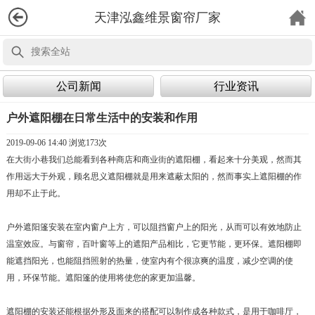
天津泓鑫维景窗帘厂家
公司新闻
行业资讯
户外遮阳棚在日常生活中的安装和作用
2019-09-06 14:40 浏览
173次
在大街小巷我们总能看到各种商店和商业街的遮阳棚，看起来十分美观，然而其
作用远大于外观，顾名思义遮阳棚就是用来遮蔽太阳的，然而事实上遮阳棚的作
用却不止于此。
户外遮阳篷安装在室内窗户上方，可以阻挡窗户上的阳光，从而可以有效地防止
温室效应。与窗帘，百叶窗等上的遮阳产品相比，它更节能，更环保。遮阳棚即
能遮挡阳光，也能阻挡照射的热量，使室内有个很凉爽的温度，减少空调的使
用，环保节能。遮阳篷的使用将使您的家更加温馨。
遮阳棚的安装还能根据外形及面来的搭配可以制作成各种款式，是用于咖啡厅，