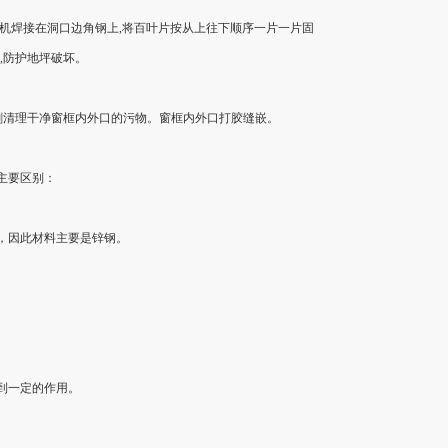
焊机焊接在洞口边角钢上,将百叶片按从上往下顺序一片一片固
,防护地坪破坏。
用毛刷清理干净窗框内外口的污物。窗框内外口打胶缝嵌。
主要区别：
，因此材料主要是锌钢。
到一定的作用。