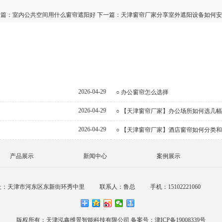
一篇：
室内公共空间用什么窗帘遮阳好
下一篇：
天津窗帘厂家分享室外遮阳设备如何安
2026-04-29
○ 办公窗帘怎么选择
2026-04-29
○ 【天津窗帘厂家】办公场所如何选几
2026-04-29
○ 【天津窗帘厂家】酒店窗帘如何分类
产品展示
新闻中心
案例展示
销公司
址：天津市河东区东新街环秀中里
联系人：鲁总
手机：15102221060
版权所有：天津泓鑫维景智能科技有限公司
备案号：津ICP备19008339号