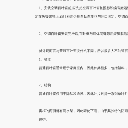
1、安装空调百叶窗前,应先把空调百叶窗按照标识编号搬
定在热镀锡管上,百叶框周边用自钻自攻丝与洞口固定。空调百
2、空调百叶窗安装完毕后,百叶框与墙体间缝隙用聚氨脂泡
就外观而言与普通百叶窗没什么不同，所以很多人不知道
1、材质
普通百叶窗通常用于家庭室内，因此种类很多，包括塑料
2、结构
普通百叶窗仅用于隐私和通风，因此叶片只是一系列单叶
窗框的两侧都有滴水架，因此即使下雨，由于其独特的防
保护。