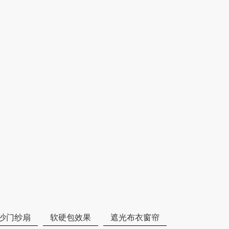
沙门纱扇
软硬包效果
遮光布衣窗帘