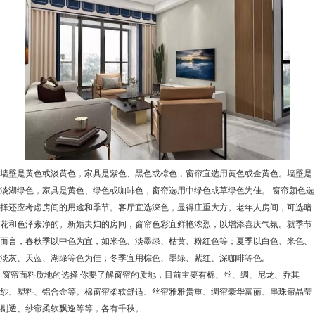
墙壁是黄色或淡黄色，家具是紫色、黑色或棕色，窗帘宜选用黄色或金黄色。墙壁是
淡湖绿色，家具是黄色、绿色或咖啡色，窗帘选用中绿色或草绿色为佳。 窗帘颜色选
择还应考虑房间的用途和季节。客厅宜选深色，显得庄重大方。老年人房间，可选暗
花和色泽素净的。新婚夫妇的房间，窗帘色彩宜鲜艳浓烈，以增添喜庆气氛。就季节
而言，春秋季以中色为宜，如米色、淡墨绿、枯黄、粉红色等；夏季以白色、米色、
淡灰、天蓝、湖绿等色为佳；冬季宜用棕色、墨绿、紫红、深咖啡等色。
窗帘面料质地的选择 你要了解窗帘的质地，目前主要有棉、丝、绸、尼龙、乔其
纱、塑料、铝合金等。棉窗帘柔软舒适、丝帘雅雅贵重、绸帘豪华富丽、串珠帘晶莹
剔透、纱帘柔软飘逸等等，各有千秋。