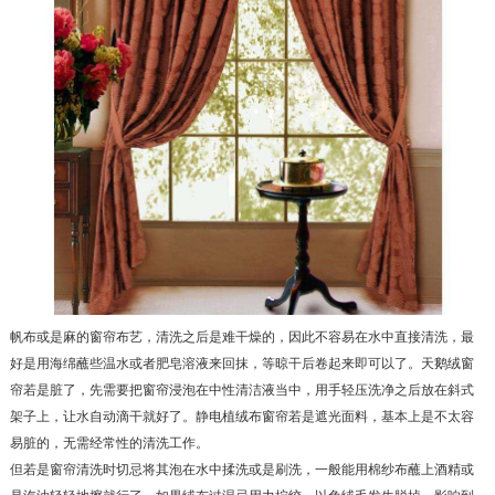
帆布或是麻的窗帘布艺，清洗之后是难干燥的，因此不容易在水中直接清洗，最
好是用海绵蘸些温水或者肥皂溶液来回抹，等晾干后卷起来即可以了。天鹅绒窗
帘若是脏了，先需要把窗帘浸泡在中性清洁液当中，用手轻压洗净之后放在斜式
架子上，让水自动滴干就好了。静电植绒布窗帘若是遮光面料，基本上是不太容
易脏的，无需经常性的清洗工作。
但若是窗帘清洗时切忌将其泡在水中揉洗或是刷洗，一般能用棉纱布蘸上酒精或