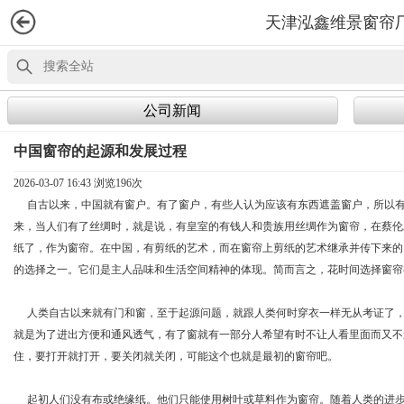
天津泓鑫维景窗帘
公司新闻
中国窗帘的起源和发展过程
2026-03-07 16:43 浏览
196次
自古以来，中国就有窗户。有了窗户，有些人认为应该有东西遮盖窗户，所以
来，当人们有了丝绸时，就是说，有皇室的有钱人和贵族用丝绸作为窗帘，在蔡伦
纸了，作为窗帘。在中国，有剪纸的艺术，而在窗帘上剪纸的艺术继承并传下来的
的选择之一。它们是主人品味和生活空间精神的体现。简而言之，花时间选择窗帘
人类自古以来就有门和窗，至于起源问题，就跟人类何时穿衣一样无从考证了
就是为了进出方便和通风透气，有了窗就有一部分人希望有时不让人看里面而又不
住，要打开就打开，要关闭就关闭，可能这个也就是最初的窗帘吧。
起初人们没有布或绝缘纸。他们只能使用树叶或草料作为窗帘。随着人类的进