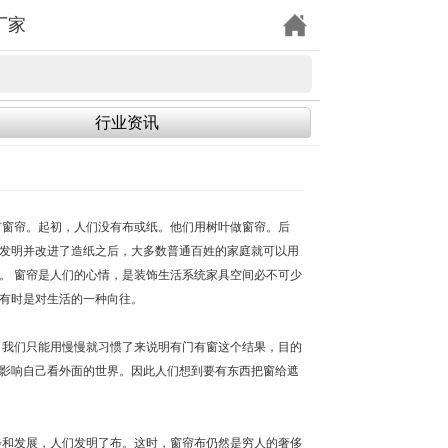
厂家
行业资讯
有窗帘。起初，人们没有布或纸。他们用树叶做窗帘。后
发明并改进了造纸之后，大多数普通百姓的家庭就可以用
。 窗帘是人们的心情，是装饰生活系统家具空间必不可少
有时是对生活的一种向往。
，我们只能用慢慢就习惯了来说明有门有窗这个结果，目的
影响自己看外面的世界。因此人们想到要有东西把窗给遮
步和发展，人们发明了布。这时，窗帘布仍然是穷人的奢侈