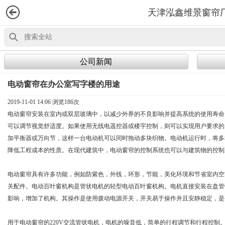
天津泓鑫维景窗帘
公司新闻
电动窗帘在办公室写字楼的用途
2019-11-01 14:06 浏览
186次
电动窗帘安装在室内或双层玻璃中，以减少外界的不良影响并提高系统的使用寿命
可以调节视觉舒适度。如果使用无线电遥控器或楼宇控制，则可以实现用户要求的
加平衡器或万向节，这样一台电动机可以同时拖动多块织物。电动机运行时，将多
降低工程成本的性质。在现代建筑中，电动窗帘的控制系统也可以与建筑物的控
电动窗帘具有许多功能，例如防紫色，外线，环形，节能，美化环境和节省室内空
关配件。电动百叶窗机构是管状电机的轻型电动百叶窗机构。电机直接安装在盘管
影响，增加了机构。其操作是使用拨动电源开关，开关易于操作并且安静稳定，是
用于电动窗帘的220V交流管状电机，电机的噪音低，简单的行程调节和行程控制