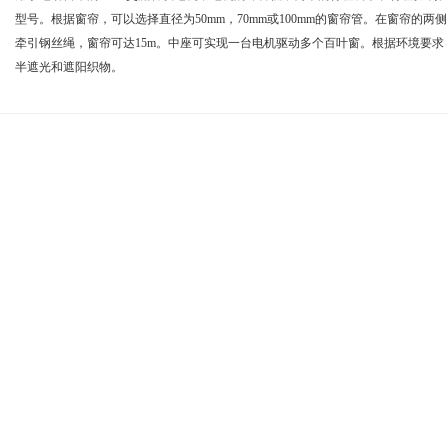
型号。根据窗帘，可以选择直径为50mm，70mm或100mm的窗帘管。在窗帘的
牵引钢丝绳，窗帘可达15m。中座可实现一台电机驱动多个百叶窗。根据环境要
半遮光和遮阳织物。