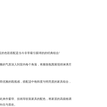
蓝的色彩搭配是当今非常吸引眼球的的经典组合!
雅的气质深入到室内每个角落，将雅致氛围展现得淋漓尽
而优雅的既视感，搭配适中饱和度与明亮度的家具组合，
此来作窗帘、挂画等软装家具的配色，将家居的高级格调
向往与喜欢。