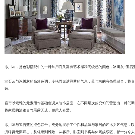
冰川灰，是色彩搭配中的一种常用而又富有艺术感和高级感的颜色，冰川灰+宝石
宝石蓝与冰川灰的高冷色调，冷艳而充满灵秀的气息，蓝与灰的有条理融合，将贵
致。
窗帘以素雅的元素用作基础色调来装饰居室，在不同层次的变幻间营造出一种低调
将家居的清雅贵气展露无遗，更惹人喜爱。
冰川灰与宝石蓝的撞色联合，充分地展示了个性和品味与家居的艺术文艺气息，以
演绎得无懈可击，从轻奢到雅致，从客厅、卧室到书房与休闲娱乐区，都十分令人