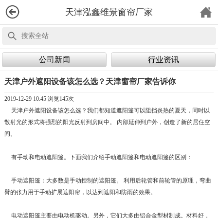
天津泓鑫维景窗帘厂家
公司新闻
行业资讯
天津户外遮阳设备该怎么选？天津窗帘厂家告诉你
2019-12-29 10:45 浏览
145次
天津户外遮阳设备该怎么选？我们都知道遮阳篷可以阻挡炎热的夏天，同时以
散射光的形式将强烈的阳光反射到房间中。 内部延伸到户外，创造了新的居住空
间。
有手动和电动遮阳篷。下面我们介绍手动遮阳篷和电动遮阳篷的区别：
手动遮阳篷：大多数是手动控制的遮阳篷。 利用后轮管和前轮管的原理，弯曲
臂的张力用于手动扩展遮阳帘，以达到遮阳和防雨的效果。
电动遮阳篷主要由电动机驱动。另外，它们大多由铝合金型材制成。材料好，