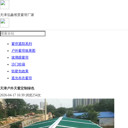
天津泓鑫维景窗帘厂家
窗帘遮阳系列
户外窗帘效果图
玻璃膜窗帘
沙门纱扇
软硬包效果
遮光布衣窗帘
天津户外天窗定制绿色
2026-04-17 16:39 浏览
254次